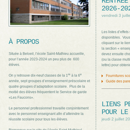
RENTRÉE
2026-20
vendredi 3 juill
Les listes d’effet
disponibles. Vou
À PROPOS
cliquant sur le li
la section « ense
Située à Beloeil, l’école Saint-Mathieu accueille,
devez ensuite choi
pour l’année 2023-2024 un peu plus de 600
(ou la classe mult
élèves.
lettre) pour obteni
re
e
On y retrouve dix-neuf classes de la 1
à la 6
Fournitures sco
année, sept groupes d’enseignement préscolaire et
Guide des pare
quatre groupes d’adaptation scolaire. Plus de la
moitié des élèves fréquentent le Service de garde
«Les Faucons».
LIENS P
Le personnel professionnel travaille conjointement
POUR LE
avec le personnel enseignant afin d’atteindre la
jeudi 2 juillet 2
réussite scolaire pour tous les élèves.