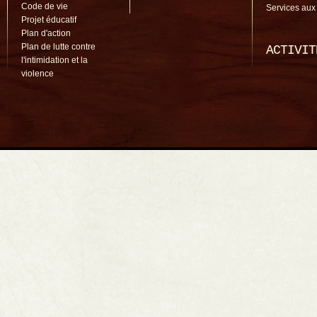
Code de vie
Services aux
Projet éducatif
Plan d'action
Plan de lutte contre
ACTIVIT
l'intimidation et la
violence