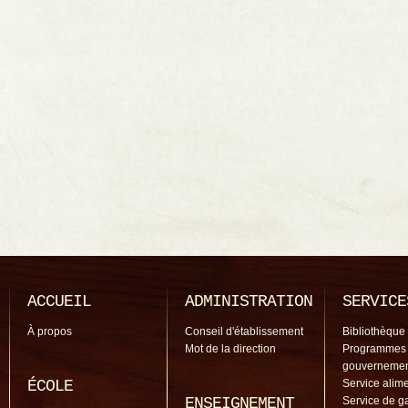
ACCUEIL
ADMINISTRATION
SERVICE
À propos
Conseil d'établissement
Bibliothèque
Mot de la direction
Programmes
gouverneme
ÉCOLE
Service alime
ENSEIGNEMENT
Service de g